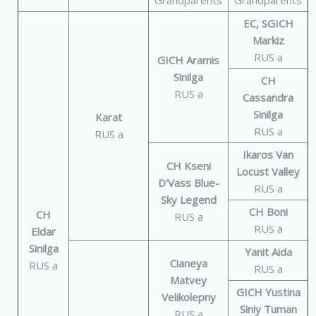
Grandparents
Grandparents
EC, SGICH
Markiz
RUS a
GICH Aramis
Sinilga
CH
RUS a
Cassandra
Sinilga
Karat
RUS a
RUS a
Ikaros Van
CH Kseni
Locust Valley
D'Vass Blue-
RUS a
Sky Legend
CH Boni
CH
RUS a
RUS a
Eldar
Sinilga
Yanit Aida
Cianeya
RUS a
RUS a
Matvey
GICH Yustina
Velikolepny
Siniy Tuman
RUS a