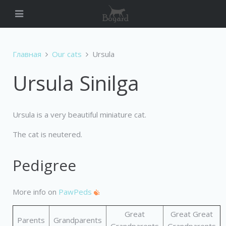
Главная
Our cats
Ursula
Ursula Sinilga
Ursula is a very beautiful miniature cat.
The cat is neutered.
Pedigree
More info on
PawPeds
Great
Great Great
Parents
Grandparents